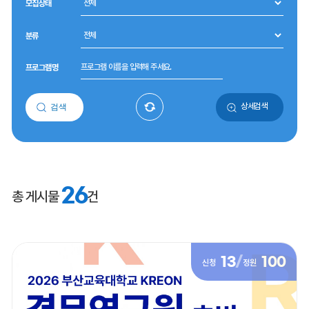
모집상태
분류
프로그램명
상세검색
검색
26
총 게시물
건
13
/
100
신청
정원