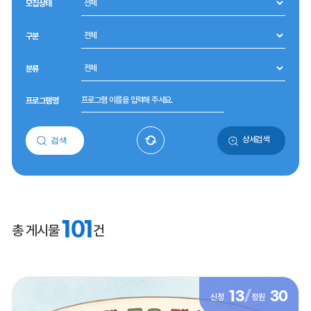
모집상태
구분
분류
프로그램명
상세검색
검색
101
총 게시물
건
13
/
30
신청
정원