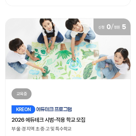
0
/
5
신청
정원
교육중
KREON
에듀테크 프로그램
2026 에듀테크 시범-적용 학교 모집
부·울·경 지역 초·중·고 및 특수학교