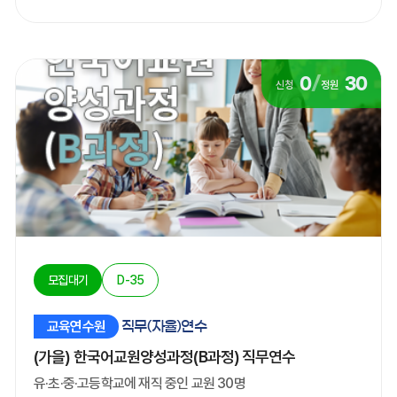
0
/
30
신청
정원
모집대기
D-35
교육연수원
직무(자율)연수
(가을) 한국어교원양성과정(B과정) 직무연수
유·초·중·고등학교에 재직 중인 교원 30명