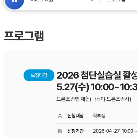
전체
임용지원관련
KREON
미래교육과 융
프로그램
입학본부
시설예약
평생교육원
2026 첨단실습실 활
모집마감
교육연수원
5.27(수) 10:00~10:
커뮤니티
드론조종법 체험(나는야 드론조종사)
신청대상
학부생
신청기간
2026-04-27 10:00 ~