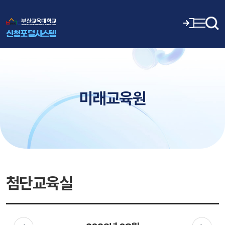
신청포털시스템
미래교육원
첨단교육실
이
다